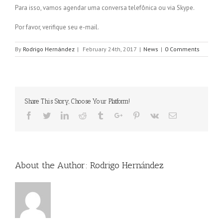
Para isso, vamos agendar uma conversa telefônica ou via Skype.
Por favor, verifique seu e-mail.
By
Rodrigo Hernández
|
February 24th, 2017
|
News
|
0 Comments
Share This Story, Choose Your Platform!
Facebook
Twitter
Linkedin
Reddit
Tumblr
Google+
Pinterest
Vk
Email
About the Author:
Rodrigo Hernández