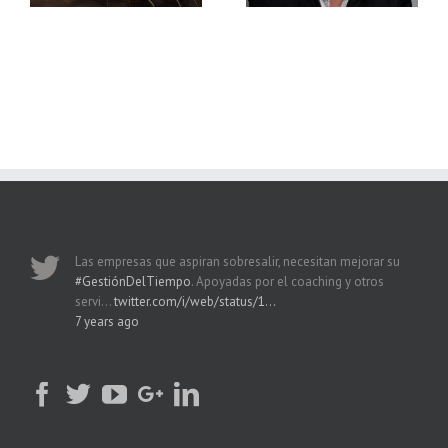
Las empresas que aspiran sobresalir, necesitan mejorar su
#GestiónDelTiempo
. Apoyadas por el coaching y otros
servi…
twitter.com/i/web/status/1…
7 years ago