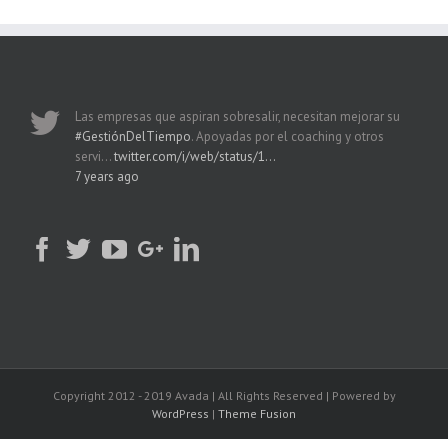
Las empresas que aspiran sobresalir, necesitan mejorar su
#GestiónDelTiempo
. Apoyadas por el coaching y otros
servi…
twitter.com/i/web/status/1…
7 years ago
Copyright 2012 - 2019 Avada | All Rights Reserved | Powered by
WordPress
|
Theme Fusion