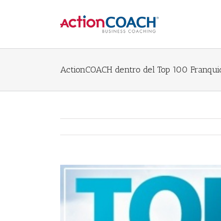
ActionCOACH dentro del Top 100 Franquic
View
Larger
Image