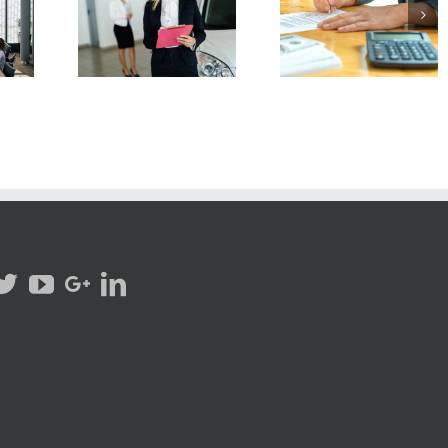
Consejos que debes
Crecer vs Escalar
 oro para
saber antes de adquirir
¿cuál necesita t
r más
una franquicia
empresa?