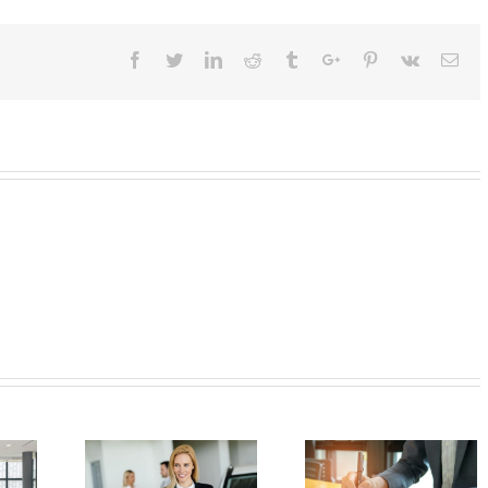
Facebook
Twitter
Linkedin
Reddit
Tumblr
Google+
Pinterest
Vk
Ema