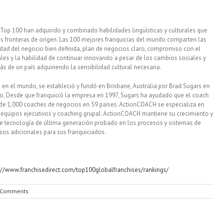
l Top 100 han adquirido y combinado habilidades lingüísticas y culturales que
sus fronteras de origen. Las 100 mejores franquicias del mundo comparten las
tidad del negocio bien definida, plan de negocios claro, compromiso con el
les y la habilidad de continuar innovando a pesar de los cambios sociales y
s de un país adquiriendo la sensibilidad cultural necesaria.
n el mundo, se estableció y fundó en Brisbane, Australia por Brad Sugars en
. Desde que franquició la empresa en 1997, Sugars ha ayudado que el coach
de 1,000 coaches de negocios en 59 países. ActionCOACH se especializa en
equipos ejecutivos y coaching grupal. ActionCOACH mantiene su crecimiento y
de tecnología de última generación probado en los procesos y sistemas de
esos adicionales para sus franquiciados.
://www.franchisedirect.com/top100globalfranchises/rankings/
 Comments