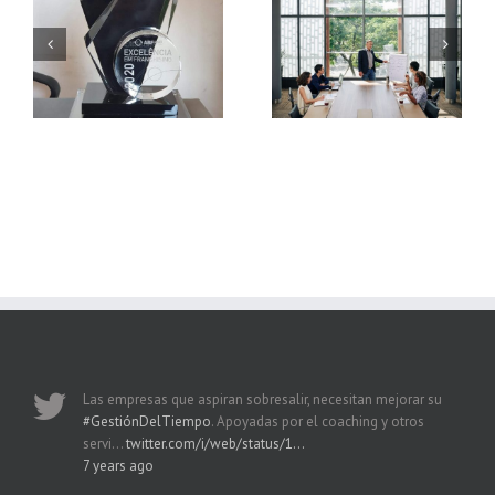
¿Cuáles son los
Reglas de oro para
beneficios de una
vender más
consultoría empresarial?
Las empresas que aspiran sobresalir, necesitan mejorar su
#GestiónDelTiempo
. Apoyadas por el coaching y otros
servi…
twitter.com/i/web/status/1…
7 years ago