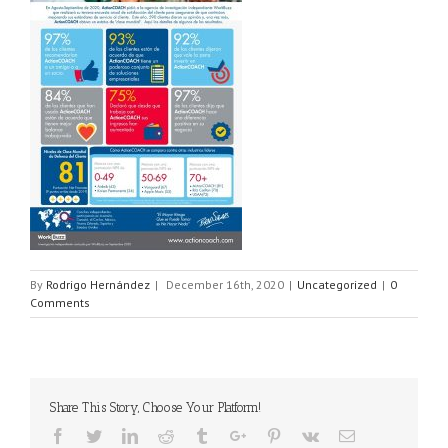
By
Rodrigo Hernández
|
December 16th, 2020
|
Uncategorized
|
0
Comments
Share This Story, Choose Your Platform!
Facebook
Twitter
Linkedin
Reddit
Tumblr
Google+
Pinterest
Vk
Email