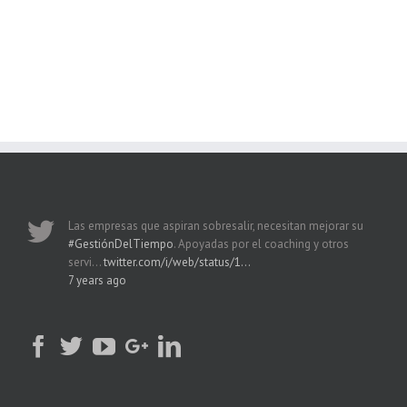
Las empresas que aspiran sobresalir, necesitan mejorar su
#GestiónDelTiempo
. Apoyadas por el coaching y otros
servi…
twitter.com/i/web/status/1…
7 years ago