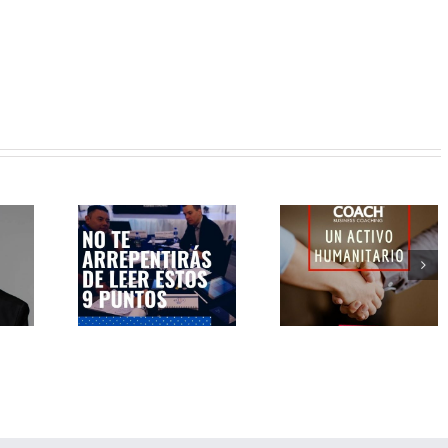
ActionCOACH: un
Conmemoración d
os que
activo monetario y a
Día Internacional de
 tu vida…
la vez HUMANITARIO.
Mujer