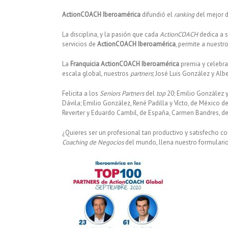
ActionCOACH Iberoamérica
difundió el
ranking
del mejor 
La disciplina, y la pasión que cada
ActionCOACH
dedica a s
servicios de
ActionCOACH Iberoamérica
, permite a nuestr
La
Franquicia ActionCOACH
Iberoamérica
premia y celebra
escala global, nuestros
partners
; José Luis González y Alb
Felicita a los
Seniors Partners
del
top
20; Emilio González y
Dávila; Emilio González, René Padilla y Vícto, de México d
Reverter y Eduardo Cambil, de España, Carmen Bandres, d
¿Quieres ser un profesional tan productivo y satisfecho 
Coaching de Negocios
del mundo, llena nuestro formulario 