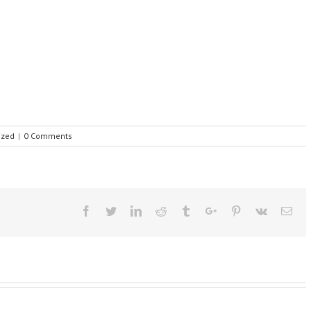
ized
|
0 Comments
Facebook
Twitter
Linkedin
Reddit
Tumblr
Google+
Pinterest
Vk
Ema