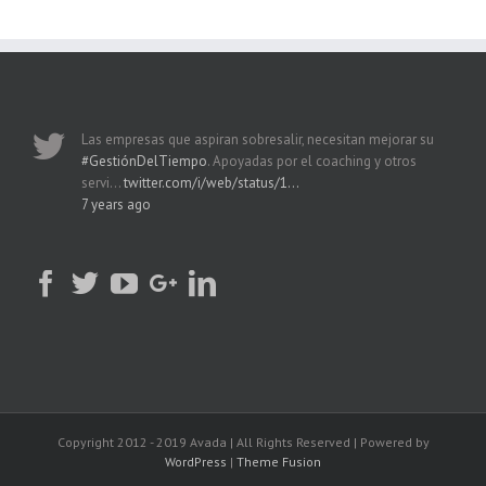
Las empresas que aspiran sobresalir, necesitan mejorar su
#GestiónDelTiempo
. Apoyadas por el coaching y otros
servi…
twitter.com/i/web/status/1…
7 years ago
Copyright 2012 - 2019 Avada | All Rights Reserved | Powered by
WordPress
|
Theme Fusion