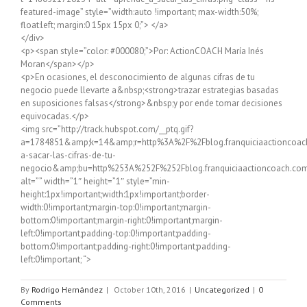
featured-image” style=”width:auto !important; max-width:50%;
float:left; margin:0 15px 15px 0;”> </a>
</div>
<p><span style=”color: #000080;”>Por: ActionCOACH María Inés
Moran</span></p>
<p>En ocasiones, el desconocimiento de algunas cifras de tu
negocio puede llevarte a&nbsp;<strong>trazar estrategias basadas
en suposiciones falsas</strong>&nbsp;y por ende tomar decisiones
equivocadas.</p>
<img src=”http://track.hubspot.com/__ptq.gif?
a=1784851&amp;k=14&amp;r=http%3A%2F%2Fblog.franquiciaactioncoa
a-sacar-las-cifras-de-tu-
negocio&amp;bu=http%253A%252F%252Fblog.franquiciaactioncoach.co
alt=”” width=”1″ height=”1″ style=”min-
height:1px!important;width:1px!important;border-
width:0!important;margin-top:0!important;margin-
bottom:0!important;margin-right:0!important;margin-
left:0!important;padding-top:0!important;padding-
bottom:0!important;padding-right:0!important;padding-
left:0!important; “>
By
Rodrigo Hernández
|
October 10th, 2016
|
Uncategorized
|
0
Comments