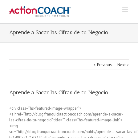
Aprende a Sacar las Cifras de tu Negocio
Previous
Next
Aprende a Sacar las Cifras de tu Negocio
<div class=”hs-featured-image-wrapper”>
<a href=”http://blog.franquiciaactioncoach.com/aprende-a-sacar-
las-cifras-de-tu-negocio” title=”” class=”hs-featured-image-link”>
<img
src=”http://blog.franquiciaactioncoach.com/hubfs/aprende_a_sacar_las_cif
t=1480521716234″ alt=”aprende_a_sacar_las_cifras.png” class=”hs-