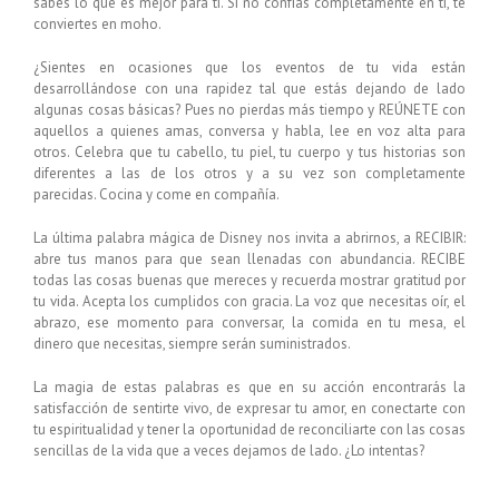
sabes lo que es mejor para ti. Si no confías completamente en ti, te
conviertes en moho.
¿Sientes en ocasiones que los eventos de tu vida están
desarrollándose con una rapidez tal que estás dejando de lado
algunas cosas básicas? Pues no pierdas más tiempo y REÚNETE con
aquellos a quienes amas, conversa y habla, lee en voz alta para
otros. Celebra que tu cabello, tu piel, tu cuerpo y tus historias son
diferentes a las de los otros y a su vez son completamente
parecidas. Cocina y come en compañía.
La última palabra mágica de Disney nos invita a abrirnos, a RECIBIR:
abre tus manos para que sean llenadas con abundancia. RECIBE
todas las cosas buenas que mereces y recuerda mostrar gratitud por
tu vida. Acepta los cumplidos con gracia. La voz que necesitas oír, el
abrazo, ese momento para conversar, la comida en tu mesa, el
dinero que necesitas, siempre serán suministrados.
La magia de estas palabras es que en su acción encontrarás la
satisfacción de sentirte vivo, de expresar tu amor, en conectarte con
tu espiritualidad y tener la oportunidad de reconciliarte con las cosas
sencillas de la vida que a veces dejamos de lado. ¿Lo intentas?