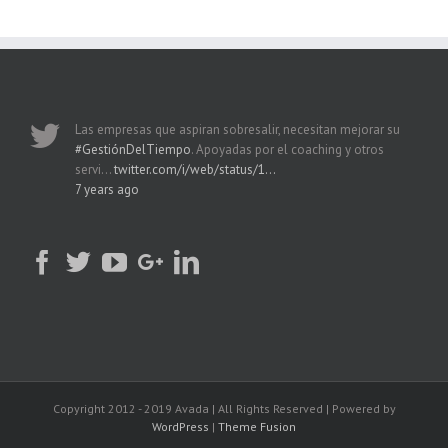
Las empresas que aspiran sobresalir, necesitan mejorar su
#GestiónDelTiempo
. Apoyadas por el coaching y otros
servi…
twitter.com/i/web/status/1…
7 years ago
Copyright 2012 - 2019 Avada | All Rights Reserved | Powered by
WordPress
|
Theme Fusion