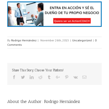
By
Rodrigo Hernández
|
November 26th, 2015
|
Uncategorized
|
0
Comments
Share This Story, Choose Your Platform!
Facebook
Twitter
Linkedin
Reddit
Tumblr
Google+
Pinterest
Vk
Email
About the Author:
Rodrigo Hernández