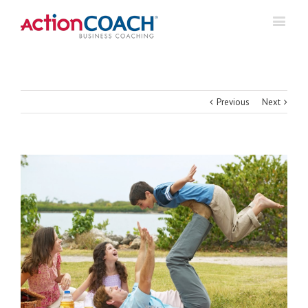
Previous
Next
View
Larger
Image