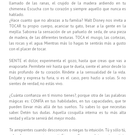
llamado de las ranas, el crujido de la madera ardiendo en tu
chimenea. Escucha con tu corazón y siempre aquello que nunca es
hablado.
¿Hace cuanto que no abrazas a tu familia? Walt Disney nos invita a
TOCAR tu propio cuerpo, acariciar tu gato, besar a la gente en la
mejilla. Saborea la sensación de un pañuelo de seda, de una pieza
de madera, de las diferentes texturas. TOCA el musgo, las cortezas,
las rocas y el agua. Mientras más lo hagas te sentirás más a gusto
con el placer de tocar.
SIENTE el dolor, experimenta el gozo, hasta que creas que vas a
evaporarte. Permítete reír hasta que te duela, siente el amor desde lo
más profundo de tu corazón. Ríndete a la sensualidad de la vida.
Enójate y expresa tu furia, si es el caso, pero hazlo a solas. Si no
sientes de verdad, no estás vivo.
¿Cuánta confianza en tí mismo tienes?, porque otra de las palabras
mágicas es: CONFÍA en tus habilidades, en tus capacidades, que te
pueden llevar más allá de tus sueños. Tú sabes lo que necesitas
saber. Detén tus dudas. Aquella cosquilla interna es tu más alta
verdad y ella te servirá del mejor modo.
Te arrepientes cuando desconoces o niegas tu intuición. Tú y sólo tú,