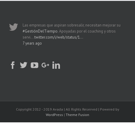
Las empresas que aspiran sobresalir, necesitan mejorar su
#GestiónDelTiempo
. Apoyadas por el coaching y otros
servi…
twitter.com/i/web/status/1…
7 years ago
Copyright 2012 - 2019 Avada | All Rights Reserved | Powered by
WordPress
|
Theme Fusion