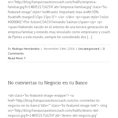
src="http://blog.franquiciaactioncoach.com/hubfs/empresa-
familiar.jpg?t=1480521716234" alt="empresa-familiar.jpg" class="hs-
featured-image" style="width:auto !important; max-width:50%;
float:left; margin:0 15px 15px 0;"> </a> </div> <p><span style="color:
#000080;">Por: ActionCOACH Fernando Salinas</span></p> <p>
<span>Habiendo nacido en el entorno de una tercera generación de
empresa familiar, y estando muy vinculado como empresario y coach
de Pymes a este mundo, siempre he considerado dos [...]
By
Rodrigo Hernández
|
November 24th, 2016
|
Uncategorized
|
0
Comments
Read More
No conviertas tu Negocio en tu Banco
<div class="hs-featured-image-wrapper"> <a
href="http://blog.franquiciaactioncoach.com/no-conviertas-tu-
negocio-en-tu-banco" title="" class="hs-featured-image-link"> <img
src="http://blog.franquiciaactioncoach.com/hubfs/dinero-del-
negocio.jpg?t=1480521716234" alt="dinero-del-negocio.jpg"