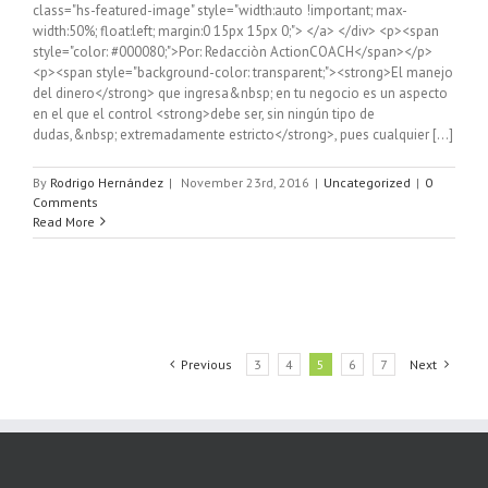
class="hs-featured-image" style="width:auto !important; max-
width:50%; float:left; margin:0 15px 15px 0;"> </a> </div> <p><span
style="color: #000080;">Por: Redacciòn ActionCOACH</span></p>
<p><span style="background-color: transparent;"><strong>El manejo
del dinero</strong> que ingresa&nbsp; en tu negocio es un aspecto
en el que el control <strong>debe ser, sin ningún tipo de
dudas,&nbsp; extremadamente estricto</strong>, pues cualquier [...]
By
Rodrigo Hernández
|
November 23rd, 2016
|
Uncategorized
|
0
Comments
Read More
Previous
3
4
5
6
7
Next