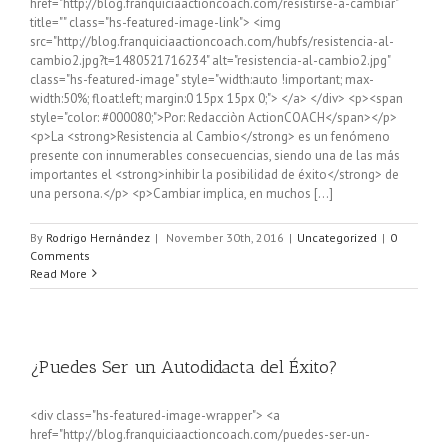
href="http://blog.franquiciaactioncoach.com/resistirse-a-cambiar"
title="" class="hs-featured-image-link"> <img
src="http://blog.franquiciaactioncoach.com/hubfs/resistencia-al-
cambio2.jpg?t=1480521716234" alt="resistencia-al-cambio2.jpg"
class="hs-featured-image" style="width:auto !important; max-
width:50%; float:left; margin:0 15px 15px 0;"> </a> </div> <p><span
style="color: #000080;">Por: Redacciòn ActionCOACH</span></p>
<p>La <strong>Resistencia al Cambio</strong> es un fenómeno
presente con innumerables consecuencias, siendo una de las más
importantes el <strong>inhibir la posibilidad de éxito</strong> de
una persona.</p> <p>Cambiar implica, en muchos [...]
By
Rodrigo Hernández
|
November 30th, 2016
|
Uncategorized
|
0
Comments
Read More
¿Puedes Ser un Autodidacta del Éxito?
<div class="hs-featured-image-wrapper"> <a
href="http://blog.franquiciaactioncoach.com/puedes-ser-un-