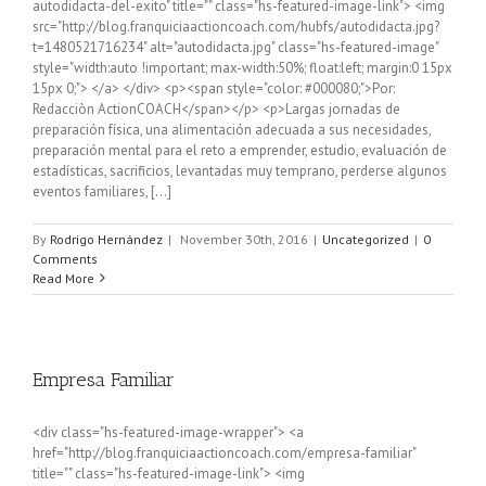
autodidacta-del-exito" title="" class="hs-featured-image-link"> <img
src="http://blog.franquiciaactioncoach.com/hubfs/autodidacta.jpg?
t=1480521716234" alt="autodidacta.jpg" class="hs-featured-image"
style="width:auto !important; max-width:50%; float:left; margin:0 15px
15px 0;"> </a> </div> <p><span style="color: #000080;">Por:
Redacciòn ActionCOACH</span></p> <p>Largas jornadas de
preparación física, una alimentación adecuada a sus necesidades,
preparación mental para el reto a emprender, estudio, evaluación de
estadísticas, sacrificios, levantadas muy temprano, perderse algunos
eventos familiares, [...]
By
Rodrigo Hernández
|
November 30th, 2016
|
Uncategorized
|
0
Comments
Read More
Empresa Familiar
<div class="hs-featured-image-wrapper"> <a
href="http://blog.franquiciaactioncoach.com/empresa-familiar"
title="" class="hs-featured-image-link"> <img