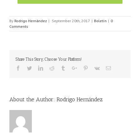
By
Rodrigo Hernández
|
September 20th, 2017
|
Boletín
|
0
Comments
Share This Story, Choose Your Platform!
Facebook
Twitter
Linkedin
Reddit
Tumblr
Google+
Pinterest
Vk
Email
About the Author:
Rodrigo Hernández