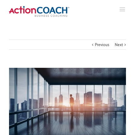
Previous
Next
View
Larger
Image