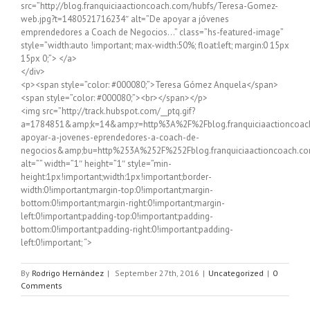
src=”http://blog.franquiciaactioncoach.com/hubfs/Teresa-Gomez-
web.jpg?t=1480521716234″ alt=”De apoyar a jóvenes
emprendedores a Coach de Negocios…” class=”hs-featured-image”
style=”width:auto !important; max-width:50%; float:left; margin:0 15px
15px 0;”> </a>
</div>
<p><span style=”color: #000080;”>Teresa Gómez Anquela</span>
<span style=”color: #000080;”><br></span></p>
<img src=”http://track.hubspot.com/__ptq.gif?
a=1784851&amp;k=14&amp;r=http%3A%2F%2Fblog.franquiciaactioncoa
apoyar-a-jovenes-eprendedores-a-coach-de-
negocios&amp;bu=http%253A%252F%252Fblog.franquiciaactioncoach.co
alt=”” width=”1″ height=”1″ style=”min-
height:1px!important;width:1px!important;border-
width:0!important;margin-top:0!important;margin-
bottom:0!important;margin-right:0!important;margin-
left:0!important;padding-top:0!important;padding-
bottom:0!important;padding-right:0!important;padding-
left:0!important; “>
By
Rodrigo Hernández
|
September 27th, 2016
|
Uncategorized
|
0
Comments