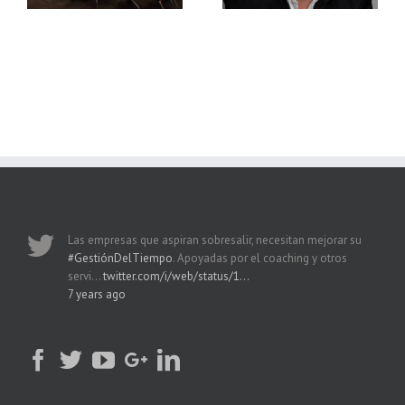
negocio
Las empresas que aspiran sobresalir, necesitan mejorar su
#GestiónDelTiempo
. Apoyadas por el coaching y otros
servi…
twitter.com/i/web/status/1…
7 years ago