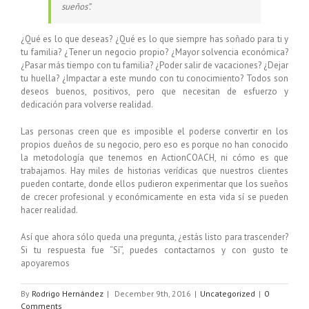
sueños”.
¿Qué es lo que deseas? ¿Qué es lo que siempre has soñado para ti y
tu familia? ¿Tener un negocio propio? ¿Mayor solvencia económica?
¿Pasar más tiempo con tu familia? ¿Poder salir de vacaciones? ¿Dejar
tu huella? ¿Impactar a este mundo con tu conocimiento? Todos son
deseos buenos, positivos, pero que necesitan de esfuerzo y
dedicación para volverse realidad.
Las personas creen que es imposible el poderse convertir en los
propios dueños de su negocio, pero eso es porque no han conocido
la metodología que tenemos en ActionCOACH, ni cómo es que
trabajamos. Hay miles de historias verídicas que nuestros clientes
pueden contarte, donde ellos pudieron experimentar que los sueños
de crecer profesional y económicamente en esta vida sí se pueden
hacer realidad.
Así que ahora sólo queda una pregunta, ¿estás listo para trascender?
Si tu respuesta fue “Sí”, puedes contactarnos y con gusto te
apoyaremos
By
Rodrigo Hernández
|
December 9th, 2016
|
Uncategorized
|
0
Comments