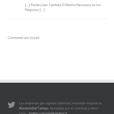
[…] Puedes Leer También El Mentor Necesario en los
Negocios […]
Comments are closed.
Las empresas que aspiran sobresalir, necesitan mejorar su
#GestiónDelTiempo
. Apoyadas por el coaching y otros
servi…
twitter.com/i/web/status/1…