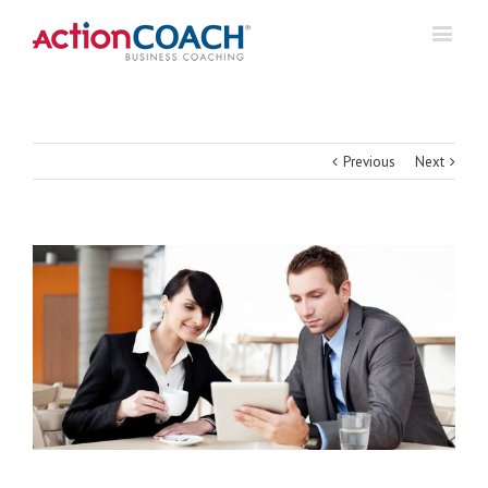
Previous
Next
View
Larger
Image