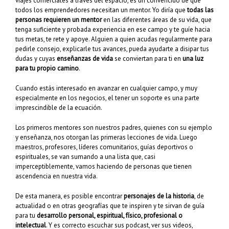
viajes comerciales a través del espacio, es un convencido de que
todos los emprendedores necesitan un mentor. Yo diría que
todas las
personas requieren un mentor
en las diferentes áreas de su vida, que
tenga suficiente y probada experiencia en ese campo y te guíe hacia
tus metas, te rete y apoye. Alguien a quien acudas regularmente para
pedirle consejo, explicarle tus avances, pueda ayudarte a disipar tus
dudas y cuyas
enseñanzas de vida
se conviertan para ti en
una luz
para tu propio camino
.
Cuando estás interesado en avanzar en cualquier campo, y muy
especialmente en los negocios, el tener un soporte es una parte
imprescindible de la ecuación.
Los primeros mentores son nuestros padres, quienes con su ejemplo
y enseñanza, nos otorgan las primeras lecciones de vida. Luego
maestros, profesores, líderes comunitarios, guías deportivos o
espirituales, se van sumando a una lista que, casi
imperceptiblemente, vamos haciendo de personas que tienen
ascendencia en nuestra vida.
De esta manera, es posible encontrar
personajes de la historia
, de
actualidad o en otras geografías que te inspiren y te sirvan de guía
para tu
desarrollo personal, espiritual, físico, profesional o
intelectual
. Y es correcto escuchar sus podcast, ver sus videos,