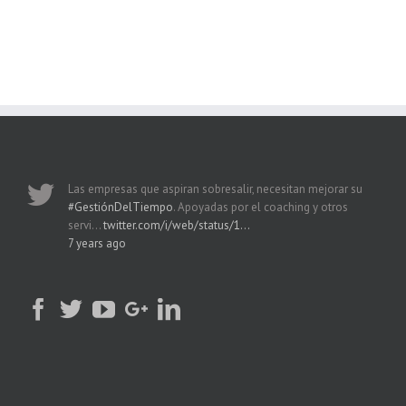
Las empresas que aspiran sobresalir, necesitan mejorar su
#GestiónDelTiempo
. Apoyadas por el coaching y otros
servi…
twitter.com/i/web/status/1…
7 years ago