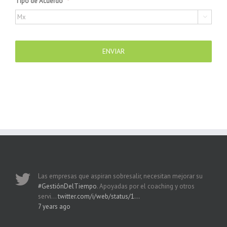
Tipo de Acuerdo
*

Las empresas que aspiran sobresalir, necesitan mejorar su
#GestiónDelTiempo
. Apoyadas por el coaching y otros
servi…
twitter.com/i/web/status/1…
7 years ago