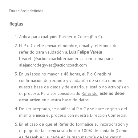
Duración: Indefinida
Reglas
Aplica para cualquier Partner o Coach (P o C).
El P o C debe enviar el nombre, email y teléfonos del
referido para validación a,
Luis Felipe Varela
lfvarela@actioncoachiberoamerica.com copia para
alejandrodegyves@actioncoach.com
En un lapso no mayor a 48 horas, el P o C recibirá
confirmación de recibido y validación de si está o no en
nuestra base de datos y de estarlo, si está o no activo(*) en
el proceso. Para ser considerado
Referido
,
este no debe
estar activo
en nuestra base de datos.
De ser aceptado, se notifica al P o C y se hace registro del
mismo e inicia el proceso con nuestra Dirección Comercial.
En el caso de que el
Referido
formalice su incorporación y
el pago de la Licencia sea hecho 100% de contado (Como
es deseable y sucede en la gran mayoría de los casos),