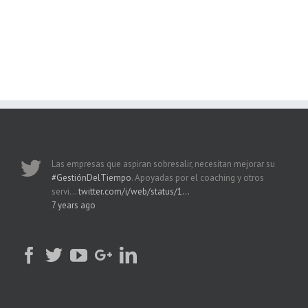
Las empresas que aspiran sobresalir, necesitan mejorar su
#GestiónDelTiempo
. Apoyadas por el coaching y otros
servi…
twitter.com/i/web/status/1…
7 years ago