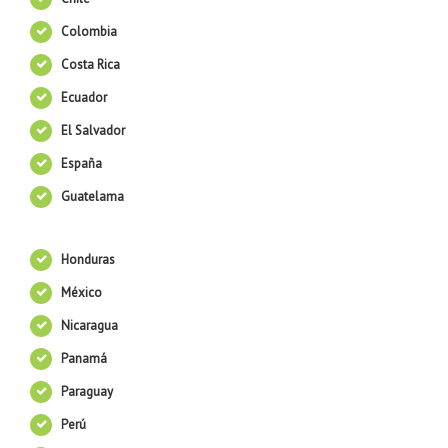
Colombia
Costa Rica
Ecuador
El Salvador
España
Guatelama
Honduras
México
Nicaragua
Panamá
Paraguay
Perú