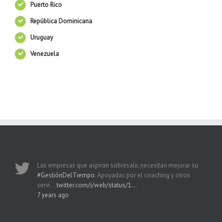
Puerto Rico
República Dominicana
Uruguay
Venezuela
Las empresas que aspiran sobresalir, necesitan mejorar su
#GestiónDelTiempo
. Apoyadas por el coaching y otros
servi…
twitter.com/i/web/status/1…
7 years ago