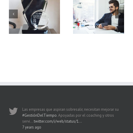
¿Cuáles son los
Cómo identificar una
beneficios de una
franquicia rentable
consultoría empresarial?
Las empresas que aspiran sobresalir, necesitan mejorar su
#GestiónDelTiempo
. Apoyadas por el coaching y otros
servi…
twitter.com/i/web/status/1…
7 years ago