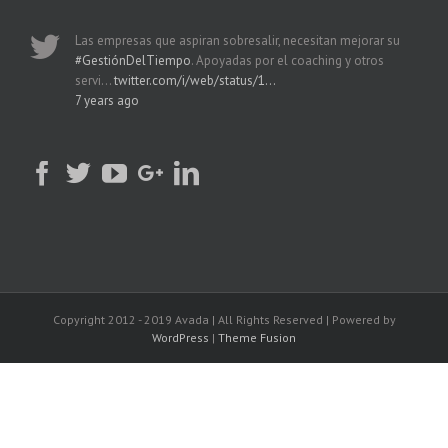
Las empresas que aspiran sobresalir, necesitan mejorar su
#GestiónDelTiempo
. Apoyadas por el coaching y otros
servi…
twitter.com/i/web/status/1…
7 years ago
Copyright 2012 - 2019 Avada | All Rights Reserved | Powered by
WordPress
|
Theme Fusion