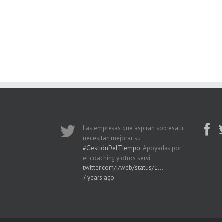
Las empresas que aspiran sobresalir,
necesitan mejorar su
#GestiónDelTiempo
. Apoyadas por
el coaching y otros servi…
twitter.com/i/web/status/1…
7 years ago