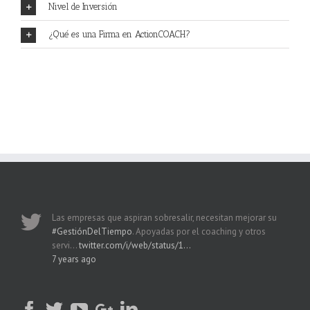
Nivel de Inversión
¿Qué es una Firma en ActionCOACH?
Las empresas que aspiran sobresalir, necesitan mejorar su
#GestiónDelTiempo
. Apoyadas por el coaching y otros
servi…
twitter.com/i/web/status/1…
7 years ago