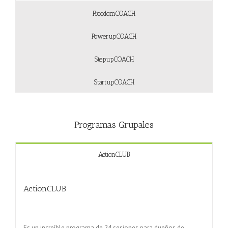
FreedomCOACH
PowerupCOACH
StepupCOACH
StartupCOACH
Programas Grupales
ActionCLUB
ActionCLUB
Es un increíble programa de 24 sesiones para dueños de