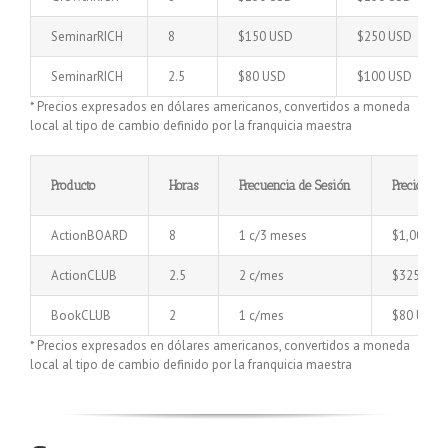
SeminarRICH
8
$150 USD
$250 USD
SeminarRICH
2.5
$80 USD
$100 USD
* Precios expresados en dólares americanos, convertidos a moneda
local al tipo de cambio definido por la franquicia maestra
Producto
Horas
Frecuencia de Sesión
Precio Mí
ActionBOARD
8
1 c/3 meses
$1,000 U
ActionCLUB
2.5
2 c/mes
$325 USD
BookCLUB
2
1 c/mes
$80 USD
* Precios expresados en dólares americanos, convertidos a moneda
local al tipo de cambio definido por la franquicia maestra