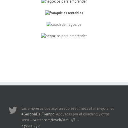
Las empresas que aspiran sobresalir, necesitan mejorar su
#GestiónDelTiempo
. Apoyadas por el coaching y otros
servi…
twitter.com/i/web/status/1…
7 years ago