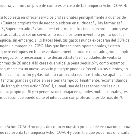
ranquicia, veamos un poco de cómo es el caso de la franquicia ActionCOACH:
su foco está en ofrecer servicios profesionales principalmente a dueños de
¿Cuántos propietarios de negocio existen en tu ciudad? ¿Hay farmacias?
a? ¿Supermercados? ¿Boutiques? etc. todos ellos tienen un propietario y ese
 las cuotas, al ser un servicio, no requieres tener inventario por lo que las
quicia, sin embargo, si lo haces bien, tus gastos nunca excederán del 30% de
engan un margen del 70%?. Más que limitaciones operacionales, existen
 que te enfoques en lo que verdaderamente produce resultados, por ejemplo,
de negocio, no necesariamente desarrollaste las habilidades de venta, la
por más de 20 años ¿No crees que valga la pena seguirlo? y como estamos
z que se crea un nuevo servicio para que puedas ofrecerlo a tus clientes, no
 sólo en capacitación y ¿Has notado cómo cada vez más, todos se apalancan de
e no tendrás grandes gastos en ese tema tampoco. Finalmente, recomendamos
e franquiciados ActionCOACH, al final, una de las razones por las que
e su propio perfil y experiencia de trabajar en grandes multinacionales, les
 el valor que puede darte el interactuar con profesionales de más de 70
senta ActionCOACH no dejes de conocer nuestro proceso de evaluación mutua
 que representa la franquicia ActionCOACH y permitirá que podamos orientarte