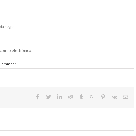
vía skype.
orreo electrónico:​
 Comment
Facebook
Twitter
Linkedin
Reddit
Tumblr
Google+
Pinterest
Vk
Ema