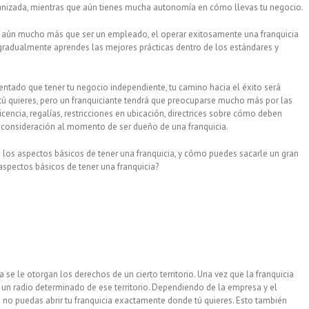
ganizada, mientras que aún tienes mucha autonomía en cómo llevas tu negocio.
aún mucho más que ser un empleado, el operar exitosamente una franquicia
gradualmente aprendes las mejores prácticas dentro de los estándares y
ntado que tener tu negocio independiente, tu camino hacia el éxito será
e tú quieres, pero un franquiciante tendrá que preocuparse mucho más por las
icencia, regalías, restricciones en ubicación, directrices sobre cómo deben
n consideración al momento de ser dueño de una franquicia.
e los aspectos básicos de tener una franquicia, y cómo puedes sacarle un gran
aspectos básicos de tener una franquicia?
e le otorgan los derechos de un cierto territorio. Una vez que la franquicia
e un radio determinado de ese territorio. Dependiendo de la empresa y el
 no puedas abrir tu franquicia exactamente donde tú quieres. Esto también