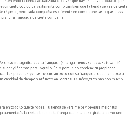
 manteniendo la tienda actualizada cada vez que hay un nuevo producto (por
guir cierto código de vestimenta como también que la tienda se vea de cierta
 de régimen, pero cada compañía es diferente en cómo pone las reglas a sus
mprar una franquicia de cierta compañía.
 Pero eso no significa que tu franquicia(s) tenga menos sentido. Es tuya – tú
ngre sudor y lágrimas para lograrlo. Solo porque no contiene tu propiedad
quicia. Las personas que se involucran poco con su franquicia, obtienen poco a
ran cantidad de tiempo y esfuerzo en lograr sus sueños, terminan con mucho
erá en todo lo que te rodea. Tu tienda se verá mejor y operará mejor, tus
 aumentarás la rentabilidad de tu franquicia. Es tu bebé, ¡trátala como uno!