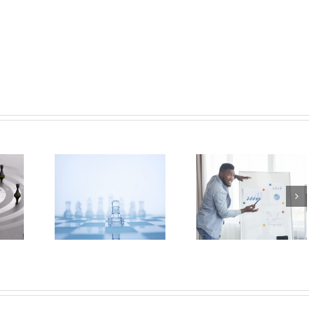
nvertir
Crecer vs Escalar:
Errores en un spe
zas en
¿cuál necesita tu
de ventas que tu
nidades
empresa?
vendedores debe
evitar