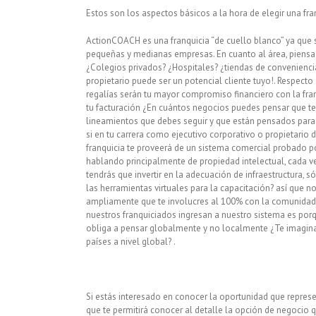
Estos son los aspectos básicos a la hora de elegir una f
ActionCOACH es una franquicia “de cuello blanco” ya que 
pequeñas y medianas empresas. En cuanto al área, piensa 
¿Colegios privados? ¿Hospitales? ¿tiendas de convenienci
propietario puede ser un potencial cliente tuyo!. Respecto a
regalías serán tu mayor compromiso financiero con la fran
tu facturación ¿En cuántos negocios puedes pensar que t
lineamientos que debes seguir y que están pensados para
si en tu carrera como ejecutivo corporativo o propietario 
franquicia te proveerá de un sistema comercial probado 
hablando principalmente de propiedad intelectual, cada ve
tendrás que invertir en la adecuación de infraestructura,
las herramientas virtuales para la capacitación? así qu
ampliamente que te involucres al 100% con la comunidad d
nuestros franquiciados ingresan a nuestro sistema es porqu
obliga a pensar globalmente y no localmente ¿Te imaginas
países a nivel global? .
Si estás interesado en conocer la oportunidad que repre
que te permitirá conocer al detalle la opción de negocio