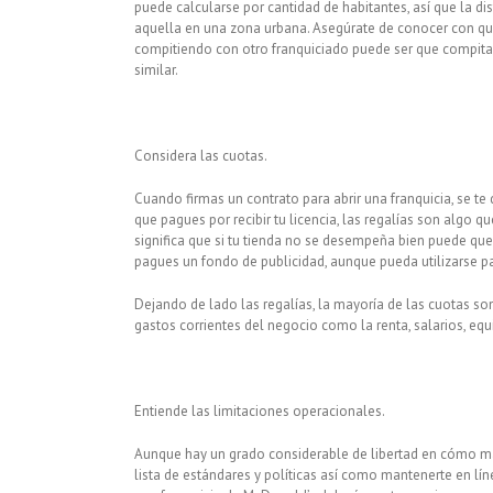
puede calcularse por cantidad de habitantes, así que la d
aquella en una zona urbana. Asegúrate de conocer con qui
compitiendo con otro franquiciado puede ser que compita
similar.
Considera las cuotas.
Cuando firmas un contrato para abrir una franquicia, se te
que pagues por recibir tu licencia, las regalías son algo 
significa que si tu tienda no se desempeña bien puede qu
pagues un fondo de publicidad, aunque pueda utilizarse pa
Dejando de lado las regalías, la mayoría de las cuotas son
gastos corrientes del negocio como la renta, salarios, equi
Entiende las limitaciones operacionales.
Aunque hay un grado considerable de libertad en cómo ma
lista de estándares y políticas así como mantenerte en l