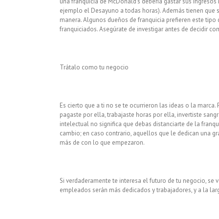
una franquicia de McDonald’s debería gastar sus ingresos
ejemplo el Desayuno a todas horas). Además tienen que se
manera. Algunos dueños de franquicia prefieren este tipo
franquiciados. Asegúrate de investigar antes de decidir co
Trátalo como tu negocio
Es cierto que a ti no se te ocurrieron las ideas o la marca.
pagaste por ella, trabajaste horas por ella, invertiste sa
intelectual no significa que debas distanciarte de la fran
cambio; en caso contrario, aquellos que le dedican una g
más de con lo que empezaron.
Si verdaderamente te interesa el futuro de tu negocio, se v
empleados serán más dedicados y trabajadores, y a la larga