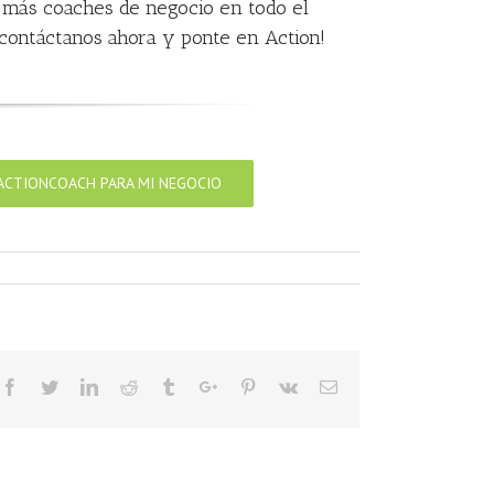
 más coaches de negocio en todo el
 contáctanos ahora y ponte en Action!
ACTIONCOACH PARA MI NEGOCIO
Facebook
Twitter
Linkedin
Reddit
Tumblr
Google+
Pinterest
Vk
Email