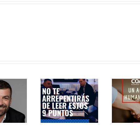
ActionCOACH: un activo
ntos que cambiarán
Co
monetario y a la vez
tu vida…
Int
HUMANITARIO.