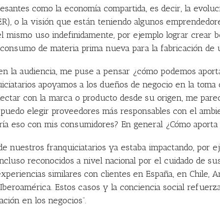
santes como la economía compartida, es decir, la evoluci
R), o la visión que están teniendo algunos emprendedores
l mismo uso indefinidamente, por ejemplo lograr crear b
l consumo de materia prima nueva para la fabricación de
 en la audiencia, me puse a pensar ¿cómo podemos apor
iciatarios apoyamos a los dueños de negocio en la toma 
tar con la marca o producto desde su origen, me pareció
uedo elegir proveedores más responsables con el ambien
ría eso con mis consumidores? En general ¿Cómo aporta
e nuestros franquiciatarios ya estaba impactando, por ej
incluso reconocidos a nivel nacional por el cuidado de su
xperiencias similares con clientes en España, en Chile, Ar
Iberoamérica. Estos casos y la conciencia social refuerz
ción en los negocios”.