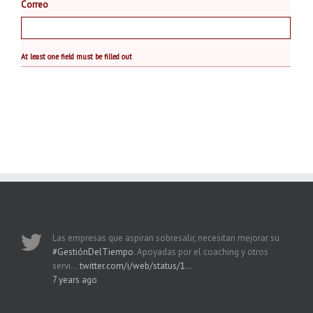
Correo
At least one field must be filled out
Las empresas que aspiran sobresalir, necesitan mejorar su
#GestiónDelTiempo
. Apoyadas por el coaching y otros
servi…
twitter.com/i/web/status/1…
7 years ago