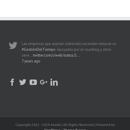
Las empresas que aspiran sobresalir, necesitan mejorar su
#GestiónDelTiempo
. Apoyadas por el coaching y otros
servi…
twitter.com/i/web/status/1…
7 years ago
Copyright 2012 - 2019 Avada | All Rights Reserved | Powered by
WordPress
|
Theme Fusion