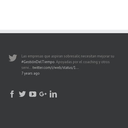
Las empresas que aspiran sobresalir, necesitan mejorar su
#GestiónDelTiempo
. Apoyadas por el coaching y otros
servi…
twitter.com/i/web/status/1…
7 years ago