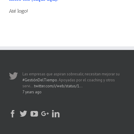
Até logo!
Las empresas que aspiran sobresalir, necesitan mejorar su
#GestiónDelTiempo
. Apoyadas por el coaching y otros
servi…
twitter.com/i/web/status/1…
7 years ago