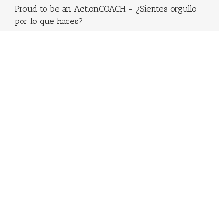
Proud to be an ActionCOACH – ¿Sientes orgullo
por lo que haces?
¿Sientes orgullo
por lo que
haces?
¿Estás llegando