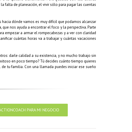
a falta de planeación, el vivir sólo para pagar las cuentas
s hacia dónde vamos es muy difícil que podamos alcanzar
 que nos ayuda a encontrar el foco y la perspectiva. Parte
ara empezar a armar el rompecabezas y a ver con claridad
anificar cuántas horas va a trabajar y cuántas vacaciones
ros: darle calidad a su existencia, y no mucho trabajo sin
exitoso en poco tiempo? Tú decides cuánto tiempo quieres
l de tu familia. Con una llamada puedes iniciar ese sueño
ACTIONCOACH PARA MI NEGOCIO