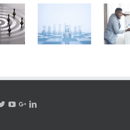
Err
convertir amenazas
Crecer vs Escalar: ¿cuál
vent
n oportunidades
necesita tu empresa?