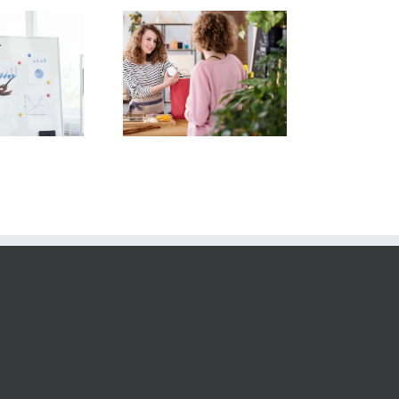
ores en un speech de
as que tus vendedores
deben evitar