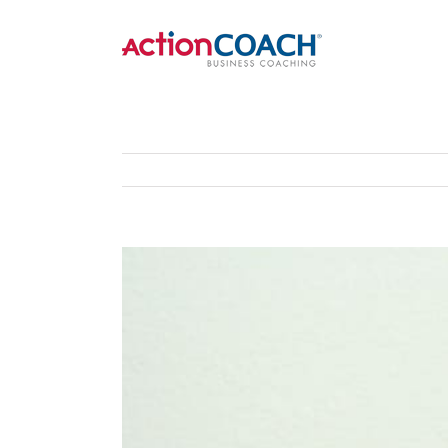
View
Larger
Image