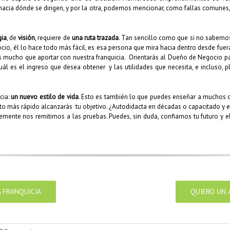
hacia dónde se dirigen, y por la otra, podemos mencionar, como fallas comunes, l
gia
, de
visión
, requiere de
una ruta trazada
. Tan sencillo como que si no sabemo
io, él lo hace todo más fácil, es esa persona que mira hacia dentro desde fuera,
s mucho que aportar con nuestra franquicia. Orientarás al Dueño de Negocio p
l es el ingreso que desea obtener y las utilidades que necesita, e incluso, pl
cia:
un nuevo estilo de vida
. Esto es también lo que puedes enseñar a muchos ot
to más rápido alcanzarás tu objetivo. ¿Autodidacta en décadas o capacitado y 
ente nos remitimos a las pruebas. Puedes, sin duda, confiarnos tu futuro y e
 FRANQUICIA
QUIERO UN 