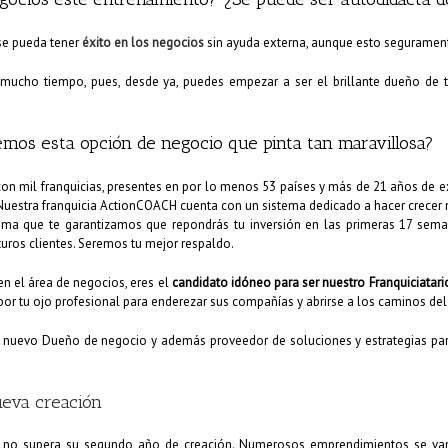
 se pueda tener
éxito en los negocios
sin ayuda externa, aunque esto segurament
mucho tiempo, pues, desde ya, puedes empezar a ser el brillante dueño de tu
mos esta opción de negocio que pinta tan maravillosa?
con mil franquicias, presentes en por lo menos 53 países y más de 21 años de
 Nuestra franquicia ActionCOACH cuenta con un sistema dedicado a hacer crecer
ema que te garantizamos que repondrás tu inversión en las primeras 17 sem
uturos clientes. Seremos tu mejor respaldo.
en el área de negocios, eres el
candidato idóneo para ser nuestro Franquiciatari
or tu ojo profesional para enderezar sus compañías y abrirse a los caminos del 
n nuevo Dueño de negocio y además proveedor de soluciones y estrategias para
ueva creación
s no supera su segundo año de creación. Numerosos emprendimientos se van