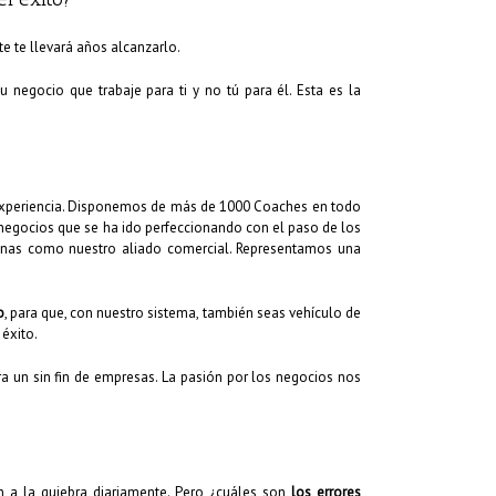
e te llevará años alcanzarlo.
 negocio que trabaje para ti y no tú para él. Esta es la
 experiencia. Disponemos de más de 1000 Coaches en todo
 negocios que se ha ido perfeccionando con el paso de los
anas como nuestro aliado comercial. Representamos una
o
, para que, con nuestro sistema, también seas vehículo de
éxito.
 un sin fin de empresas. La pasión por los negocios nos
 a la quiebra diariamente. Pero ¿cuáles son
los errores