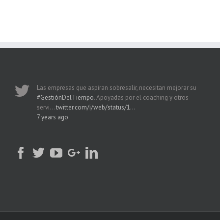
Las empresas que aspiran sobresalir, necesitan mejorar su
#GestiónDelTiempo
. Apoyadas por el coaching y otros
servi…
twitter.com/i/web/status/1…
7 years ago