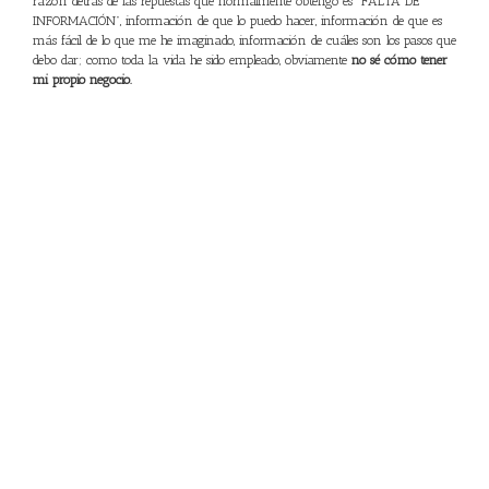
razón detrás de las repuestas que normalmente obtengo es “FALTA DE
INFORMACIÓN”, información de que lo puedo hacer, información de que es
más fácil de lo que me he imaginado, información de cuáles son los pasos que
debo dar; como toda la vida he sido empleado, obviamente
no sé cómo tener
mi propio negocio.
Para personas como tú y como yo,
una franquicia es sin duda el esquema
y la plataforma ideal para empezar
, ya que nos brinda no sólo el
entrenamiento y las herramientas, sino también un
sistema probado
y el
apoyo y la guía para lograr el éxito que buscamos. A diferencia de la
mayoría de las franquicias que buscan básicamente inversionistas, en
ActionCOACH buscamos además personas que cuenten con un perfil
específico
. Dentro de ese perfil se encuentra el de profesionales como tú, que
vienen de ocupar cargos ejecutivos en Grandes Empresas, que dejaron o
dejarán dichos cargos y que tienen el sueño de algo mejor. Que
sienten pasión
por ayudar
y liderar, que están abiertos a aprender y que tienen la capacidad
financiera para iniciar su propio negocio, pero que
disfrutan del mundo
ejecutivo
y empresarial, por lo que francamente no se ven a sí mismos
sentados detrás de un mostrador, o vendiendo comida, refacciones o similares.
¿Sigue sonándote familiar? Quiero decirte que hay todo un mundo
maravilloso fuera de las grandes corporaciones y que tal vez puede ser para ti.
A la comunidad ActionCOACH se han unido más de
1,000 personas en más
de 70 países
. Si estás abierto a darte la oportunidad de conocer más acerca de
la posibilidad de lograr tu independencia y tener tu propio negocio
capitalizando tu experiencia y conocimientos que te ha dejado trabajar para