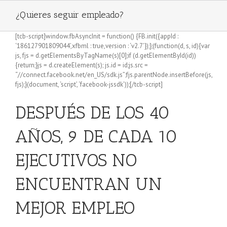
¿Quieres seguir empleado?
[tcb-script]window.fbAsyncInit = function() {FB.init({appId :
‘186127901809044’,xfbml : true,version : ‘v2.7’});};(function(d, s, id){var
js, fjs = d.getElementsByTagName(s)[0];if (d.getElementById(id))
{return;}js = d.createElement(s); js.id = id;js.src =
“//connect.facebook.net/en_US/sdk.js”;fjs.parentNode.insertBefore(js,
fjs);}(document, ‘script’, ‘facebook-jssdk’));[/tcb-script]
DESPUÉS DE LOS 40
AÑOS,
9 DE CADA 10
EJECUTIVOS
NO
ENCUENTRAN UN
MEJOR EMPLEO