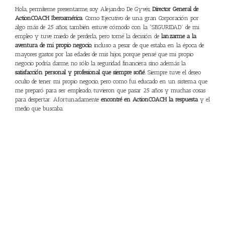
Hola, permíteme presentarme, soy Alejandro De Gyvés,
Director General de
ActionCOACH Iberoamérica
. Como Ejecutivo de una gran Corporación por
algo más de 25 años, también estuve cómodo con la “SEGURIDAD” de mi
empleo y tuve miedo de perderla, pero tomé la decisión de
lanzarme a la
aventura de mi propio negocio
, incluso a pesar de que estaba en la época de
mayores gastos por las edades de mis hijos, porque pensé que mi propio
negocio podría darme, no sólo la seguridad financiera sino además la
satisfacción personal y profesional que siempre soñé.
Siempre tuve el deseo
oculto de tener mi propio negocio, pero como fui educado en un sistema que
me preparó para ser empleado, tuvieron que pasar 25 años y muchas cosas
para despertar. Afortunadamente
encontré en ActionCOACH la respuesta
y el
medio que buscaba.
UN NEGOCIO PARA EJECUTIVOS DONDE PUEDO
CAPITALIZAR MIS CONOCIMIENTOS Y
EXPERIENCIA AYUDANDO A OTROS.
En menos de un año igualé los ingresos que obtenía como Director
y año tras
año los he incrementado en al menos 50%. De haberme quedado en la
empresa como empleado, difícilmente hubiera logrado más de un 10% de
incremento anual. Como sabemos, los tiempos han cambiado mucho y el
sueño de hacer carrera y jubilarse en una empresa es ya prácticamente
imposible de lograr. A medida que las grandes empresas se contraen y