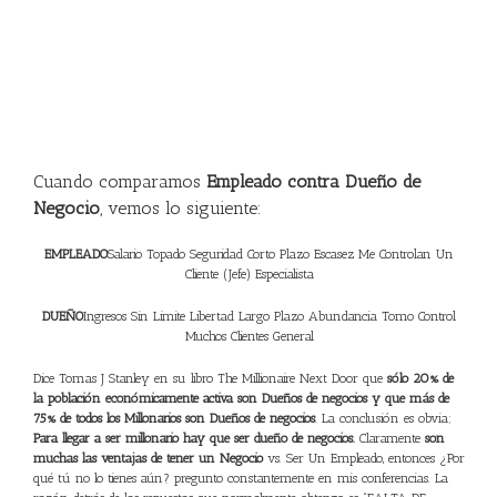
fusionan, más y más talentosos ejecutivos son desempleados y
desaprovechados, ya que
después de los 40 años es muy improbable volver a
colocarse
en al menos igual posición. Relevante también es el hecho de que
muchos de dichos ejecutivos que no pueden o no desean tampoco volver a ser
empleados no encuentran qué hacer,
porque sólo fueron educados para ser
empleados
. Muchos cuentan con habilidades gerenciales generales que no se
traducen fácilmente en una idea clara de negocio, ¿Te suena eso familiar?
Cuando comparamos
Empleado contra Dueño de
Negocio
, vemos lo siguiente:
EMPLEADO
Salario Topado Seguridad Corto Plazo Escasez Me Controlan Un
Cliente (Jefe) Especialista
DUEÑO
Ingresos Sin Limite Libertad Largo Plazo Abundancia Tomo Control
Muchos Clientes General
Dice Tomas J Stanley en su libro The Millionaire Next Door que
sólo 20% de
la población económicamente activa son Dueños de negocios y que más de
75% de todos los Millonarios son Dueños de negocios
. La conclusión es obvia;
Para llegar a ser millonario hay que ser dueño de negocios.
Claramente
son
muchas las ventajas de tener un Negocio
vs. Ser Un Empleado, entonces ¿Por
qué tú no lo tienes aún? pregunto constantemente en mis conferencias. La