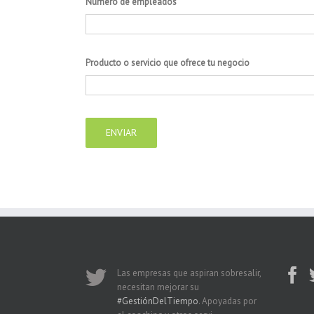
Numero de empleados
Producto o servicio que ofrece tu negocio
Las empresas que aspiran sobresalir,
necesitan mejorar su
#GestiónDelTiempo
. Apoyadas por