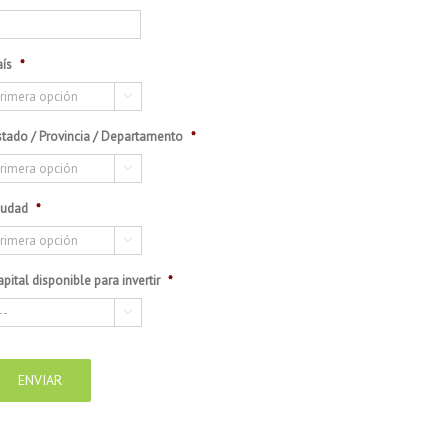
aís
*

stado / Provincia / Departamento
*

iudad
*

pital disponible para invertir
*
