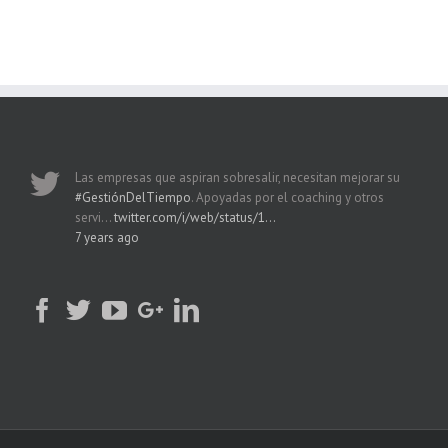
Las empresas que aspiran sobresalir, necesitan mejorar su
#GestiónDelTiempo
. Apoyadas por el coaching y otros
servi…
twitter.com/i/web/status/1…
7 years ago