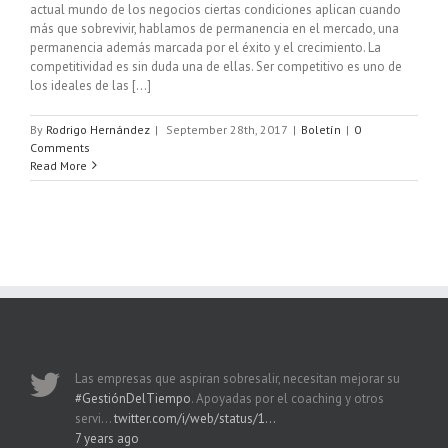
actual mundo de los negocios ciertas condiciones aplican cuando
más que sobrevivir, hablamos de permanencia en el mercado, una
permanencia además marcada por el éxito y el crecimiento. La
competitividad es sin duda una de ellas. Ser competitivo es uno de
los ideales de las [...]
By
Rodrigo Hernández
|
September 28th, 2017
|
Boletín
|
0
Comments
Read More
Las empresas que aspiran sobresalir, necesitan mejorar su
#GestiónDelTiempo
. Apoyadas por el coaching y otros
servi…
twitter.com/i/web/status/1…
7 years ago