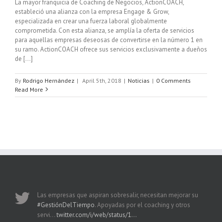
La mayor franquicia de Coaching de Negocios, ActionCOACH,
estableció una alianza con la empresa Engage & Grow,
especializada en crear una fuerza laboral globalmente
comprometida. Con esta alianza, se amplía la oferta de servicios
para aquellas empresas deseosas de convertirse en la número 1 en
su ramo. ActionCOACH ofrece sus servicios exclusivamente a dueños
de [...]
By
Rodrigo Hernández
|
April 5th, 2018
|
Noticias
|
0 Comments
Read More
Las empresas que aspiran sobresalir, necesitan mejorar su
#GestiónDelTiempo
. Apoyadas por el coaching y otros
servi…
twitter.com/i/web/status/1…