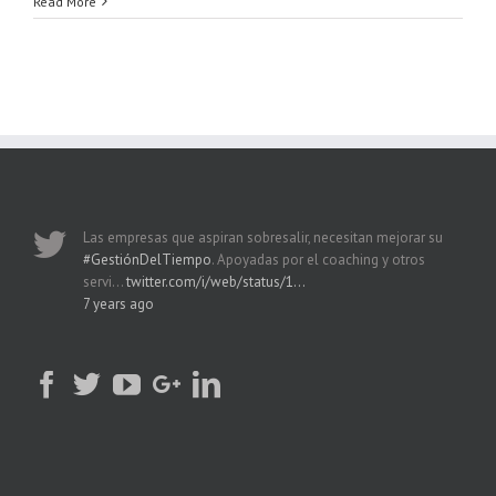
Read More
Las empresas que aspiran sobresalir, necesitan mejorar su
#GestiónDelTiempo
. Apoyadas por el coaching y otros
servi…
twitter.com/i/web/status/1…
7 years ago