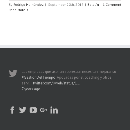
By
Rodrigo Hernández
|
September 20th, 2017
|
Boletín
|
1 Comment
Read More
Las empresas que aspiran sobresalir, necesitan mejorar su
#GestiónDelTiempo
. Apoyadas por el coaching y otros
servi…
twitter.com/i/web/status/1…
7 years ago