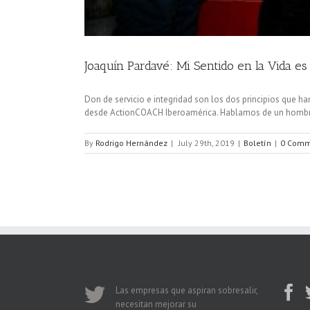
Joaquín Pardavé: Mi Sentido en la Vida es
Don de servicio e integridad son los dos principios que 
desde ActionCOACH Iberoamérica. Hablamos de un hombre d
By
Rodrigo Hernández
|
July 29th, 2019
|
Boletín
|
0 Comm
Las empresas que aspiran sobresalir,
necesitan mejorar su