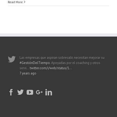
Read More
Las empresas que aspiran sobresalir, necesitan mejorar su
#GestiónDelTiempo
. Apoyadas por el coaching y otros
servi…
twitter.com/i/web/status/1…
7 years ago