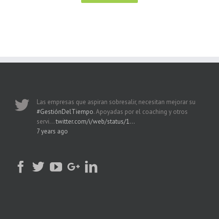
Las empresas que aspiran sobresalir, necesitan mejorar su
#GestiónDelTiempo
. Apoyadas por el coaching y otros
servi…
twitter.com/i/web/status/1…
7 years ago