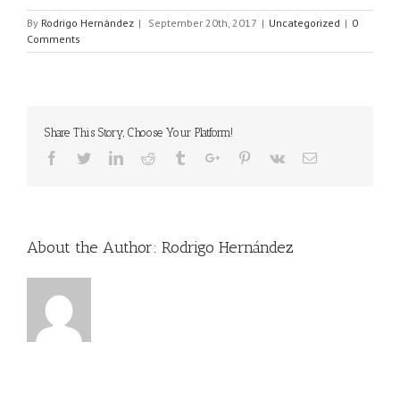
By
Rodrigo Hernández
|
September 20th, 2017
|
Uncategorized
|
0
Comments
Share This Story, Choose Your Platform!
Facebook
Twitter
Linkedin
Reddit
Tumblr
Google+
Pinterest
Vk
Email
About the Author:
Rodrigo Hernández