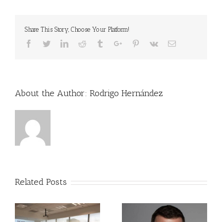
Share This Story, Choose Your Platform!
Facebook
Twitter
Linkedin
Reddit
Tumblr
Google+
Pinterest
Vk
Email
About the Author:
Rodrigo Hernández
Related Posts