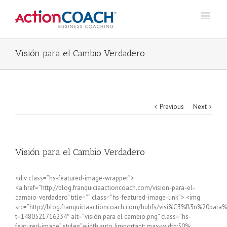
Visión para el Cambio Verdadero
Previous
Next
Visión para el Cambio Verdadero
<div class=”hs-featured-image-wrapper”>
<a href=”http://blog.franquiciaactioncoach.com/vision-para-el-
cambio-verdadero” title=”” class=”hs-featured-image-link”> <img
src=”http://blog.franquiciaactioncoach.com/hubfs/visi%C3%B3n%20par
t=1480521716234″ alt=”visión para el cambio.png” class=”hs-
featured-image” style=”width:auto !important; max-width:50%;