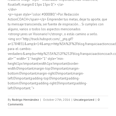
float:left; margin:0 15px 15px 0;”> </a>
</div>
<p><span style=”color: #000080;”>Por: Redacción
ActionCOACH</span></p> Emprender tus metas, dejar tu aporte, que
tu mensaje transcienda, ser fuente de inspiración… Si cumples con
alguno, varios o todos los aspectos mencionados
<strong>¡eres un Visionario!</strong>, o estás camino a serlo.
<img src=”http://track.hubspot.com/__ptq.gif?
a=1784851&amp;k=14&amp;r=http%3A%2F%2Fblog.franquiciaactioncoac
para-el-cambio-
verdadero&amp;bu=http%253A%252F%252Fblog.franquiciaactioncoach.c
alt=”” width=”1″ height=”1″ style=”min-
height:1px!important;width:1px!important;border-
width:0!important;margin-top:0!important;margin-
bottom:0!important;margin-right:0!important;margin-
left:0!important;padding-top:0!important;padding-
bottom:0!important;padding-right:0!important;padding-
left:0!important; “>
By
Rodrigo Hernández
|
October 27th, 2016
|
Uncategorized
|
0
Comments