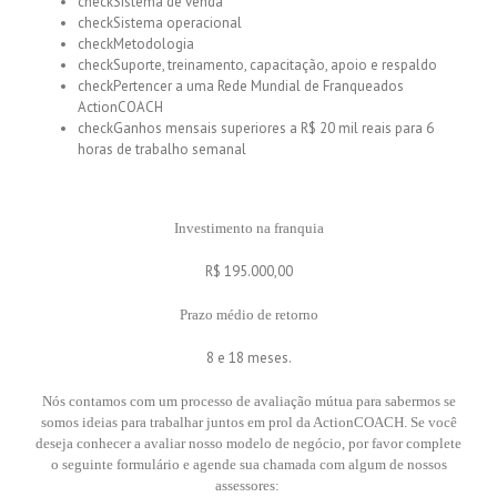
check
Sistema de venda
check
Sistema operacional
check
Metodologia
check
Suporte, treinamento, capacitação, apoio e respaldo
check
Pertencer a uma Rede Mundial de Franqueados
ActionCOACH
check
Ganhos mensais superiores a R$ 20 mil reais para 6
horas de trabalho semanal
Investimento na franquia
R$ 195.000,00
Prazo médio de retorno
8 e 18 meses.
Nós contamos com um processo de avaliação mútua para sabermos se
somos ideias para trabalhar juntos em prol da ActionCOACH. Se você
deseja conhecer a avaliar nosso modelo de negócio, por favor complete
o seguinte formulário e agende sua chamada com algum de nossos
assessores: