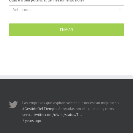
Qual é o seu potencial de investimento hoje?
*

Las empresas que aspiran sobresalir, necesitan mejorar su
#GestiónDelTiempo
. Apoyadas por el coaching y otros
servi…
twitter.com/i/web/status/1…
7 years ago