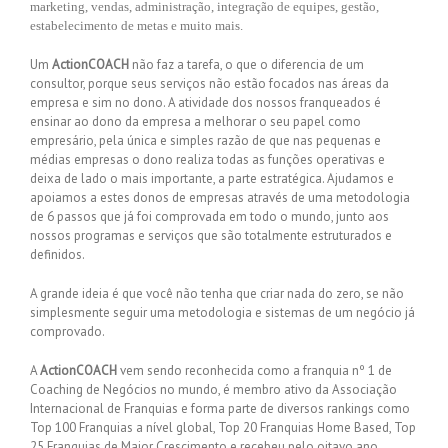
marketing, vendas, administração, integração de equipes, gestão,
estabelecimento de metas e muito mais.
Um
ActionCOACH
não faz a tarefa, o que o diferencia de um
consultor, porque seus serviços não estão focados nas áreas da
empresa e sim no dono. A atividade dos nossos franqueados é
ensinar ao dono da empresa a melhorar o seu papel como
empresário, pela única e simples razão de que nas pequenas e
médias empresas o dono realiza todas as funções operativas e
deixa de lado o mais importante, a parte estratégica. Ajudamos e
apoiamos a estes donos de empresas através de uma metodologia
de 6 passos que já foi comprovada em todo o mundo, junto aos
nossos programas e serviços que são totalmente estruturados e
definidos.
A grande ideia é que você não tenha que criar nada do zero, se não
simplesmente seguir uma metodologia e sistemas de um negócio já
comprovado.
A
ActionCOACH
vem sendo reconhecida como a franquia nº 1 de
Coaching de Negócios no mundo, é membro ativo da Associação
Internacional de Franquias e forma parte de diversos rankings como
Top 100 Franquias a nível global, Top 20 Franquias Home Based, Top
25 Franquias de Maior Crescimento e recebeu pelo oitavo ano